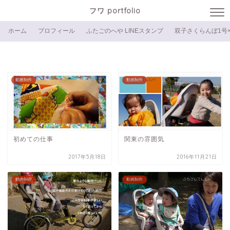
フワ portfolio
ホーム
プロフィール
ふたごのへや LINEスタンプ
双子さくらんぼ1号×
動画制作
動画制作
初めての仕事
関東の雰囲気
2017年5月18日
2016年11月21日
動画制作
動画制作