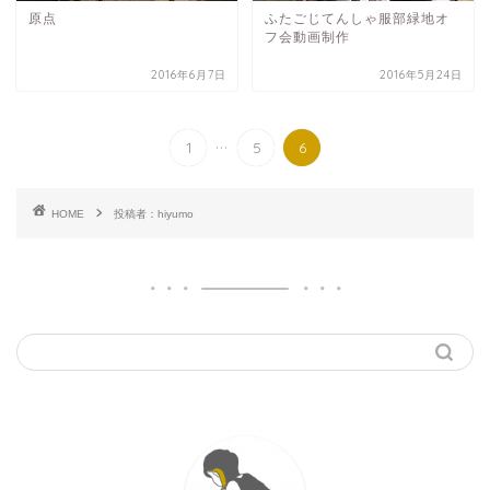
原点
ふたごじてんしゃ服部緑地オ
フ会動画制作
2016年6月7日
2016年5月24日
...
1
5
6
HOME
投稿者：hiyumo