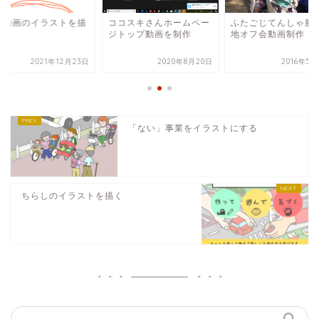
告動画のイラストを描
ココスキさんホームペー
ふたごじてんしゃ服
ジトップ動画を制作
地オフ会動画制作
2021年12月23日
2020年8月20日
2016年5
「ない」事業をイラストにする
ちらしのイラストを描く